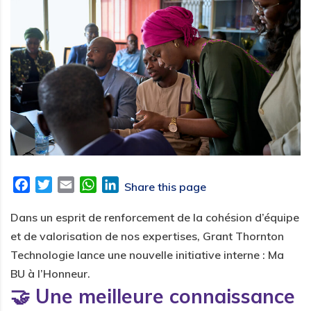
F
T
E
W
L
Share this page
a
w
m
h
i
Dans un esprit de renforcement de la cohésion d’équipe
c
i
a
a
n
e
t
i
t
k
et de valorisation de nos expertises,
Grant Thornton
b
t
l
s
e
Technologie
lance une nouvelle initiative interne :
Ma
o
e
A
d
BU à l’Honneur
.
o
r
p
I
🤝 Une meilleure connaissance
k
p
n